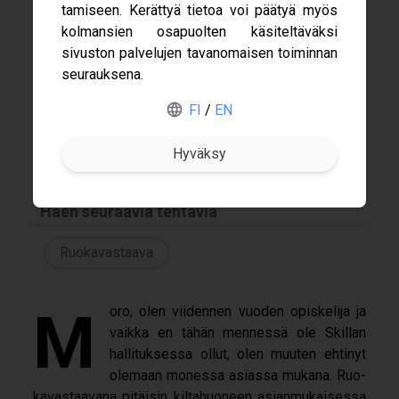
ta­mi­seen. Kerät­tyä tie­toa voi pää­tyä myös
kol­man­sien osa­puol­ten käsi­tel­tä­väksi
sivus­ton pal­ve­lu­jen tavan­omai­sen toi­min­nan
Gofore
seu­rauk­sena.
Nimeni
ABB
FI
/
EN
Markus Ojala
Haku
Merus Power
Varsinainen Hallitus 2026
Nokia
Haen seuraavia tehtäviä
Ruokavastaava
Moro, olen vii­den­nen vuo­den opis­ke­lija ja
vaikka en tähän men­nessä ole Skil­lan
hal­li­tuk­sessa ollut, olen muu­ten ehti­nyt
ole­maan monessa asiassa mukana. Ruo­
ka­vas­taa­vana pitäi­sin kil­ta­huo­neen asian­mu­kai­sessa