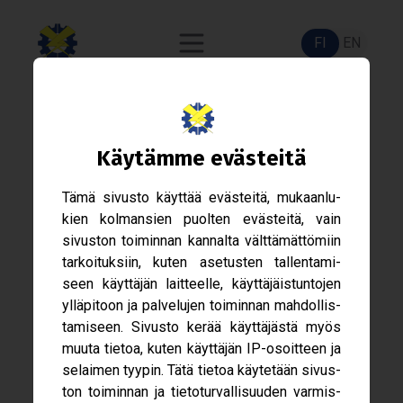
FI
EN
Var­si­nai­nen Hal­li­tus 2026 -
Käy­tämme eväs­teitä
Hake­mus
Tämä sivusto käyt­tää eväs­teitä, mukaan­lu­
kien kol­man­sien puol­ten eväs­teitä, vain
sivus­ton toi­min­nan kan­nalta vält­tä­mät­tö­miin
tar­koi­tuk­siin, kuten ase­tus­ten tal­len­ta­mi­
seen käyt­tä­jän lait­teelle, käyt­tä­jäis­tun­to­jen
yllä­pi­toon ja pal­ve­lu­jen toi­min­nan mah­dol­lis­
ta­mi­seen. Sivusto kerää käyt­tä­jästä myös
muuta tie­toa, kuten käyt­tä­jän IP-​osoitteen ja
selai­men tyy­pin. Tätä tie­toa käy­te­tään sivus­
ton toi­min­nan ja tie­to­tur­val­li­suu­den var­mis­