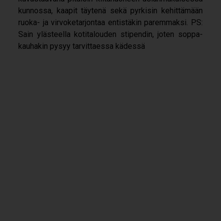
kun­nossa, kaa­pit täy­tenä sekä pyr­ki­sin kehit­tä­mään
ruoka-​ ja vir­vo­ke­tar­jon­taa entis­tä­kin parem­maksi. PS:
Sain yläs­teella koti­ta­lou­den sti­pen­din, joten sop­pa­
kau­ha­kin pysyy tar­vit­taessa kädessä