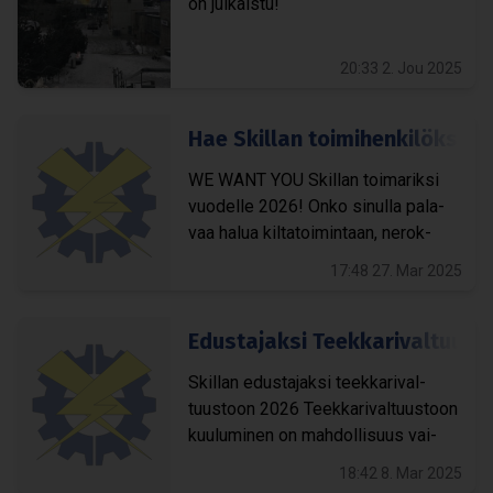
on jul­kaistu!
20:33 2. Jou 2025
Hae Skil­lan toi­mi­hen­ki­löksi 
WE WANT YOU Skil­lan toi­ma­riksi
vuo­delle 2026! Onko sinulla pala­
vaa halua kil­ta­toi­min­taan, nerok­
kaita uusia ideoita tai intoa tutus­tua
17:48 27. Mar 2025
uusin tyyp­pei­hin? Tämä on...
Edus­ta­jaksi Teek­ka­ri­val­tuus
Skil­lan edus­ta­jaksi teek­ka­ri­val­
tuus­toon 2026 Teek­ka­ri­val­tuus­toon
kuu­lu­mi­nen on mah­dol­li­suus vai­
kut­taa Tam­pe­reen Teek­ka­rien toi­
18:42 8. Mar 2025
min­taan! Teek­ka­ri­val­tuusto on