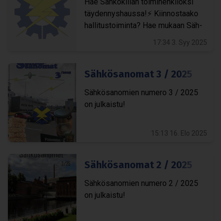
Hae Säh­kö­kil­lan toi­mi­hen­ki­löksi
täy­den­nys­haussa!⚡️ Kiin­nos­taako
hal­li­tus­toi­minta? Hae mukaan Säh­
kö­kil­lan toi­min­taan toi­mi­hen­ki­löksi
17:34 3. Syy 2025
täy­den­nys­haussa 8.9. - 21.9.2025
väli­senä aikana. Tämä on oiva...
Säh­kö­sa­no­mat 3 / 2025
Säh­kö­sa­no­mien numero 3 / 2025
on jul­kaistu!
15:13 16. Elo 2025
Säh­kö­sa­no­mat 2 / 2025
Säh­kö­sa­no­mien numero 2 / 2025
on jul­kaistu!