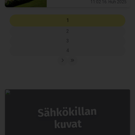
11:02 16. Huh 2025
1
2
3
4
Säh­kö­kil­lan
kuvat