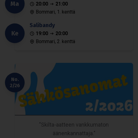
Ma
20:00
21:00
Bommari, 1. kenttä
Sali­bandy
Ke
19:00
20:00
Bommari, 2. kenttä
No.
2/26
"Skilta-aatteen vankkumaton
äänenkannattaja."