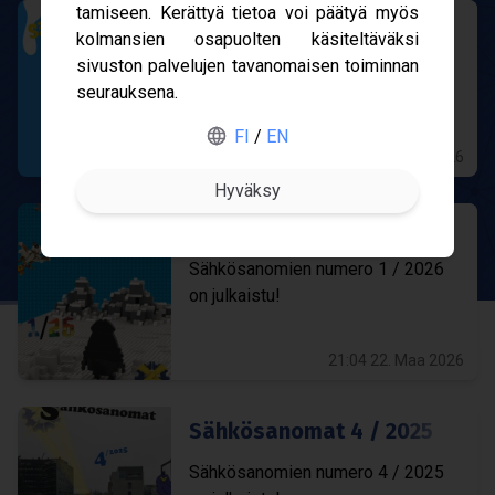
ta­mi­seen. Kerät­tyä tie­toa voi pää­tyä myös
Säh­kö­sa­no­mat 2 / 2026
kol­man­sien osa­puol­ten käsi­tel­tä­väksi
sivus­ton pal­ve­lu­jen tavan­omai­sen toi­min­nan
Säh­kö­sa­no­mien numero 2 / 2026
Gofore
seu­rauk­sena.
on jul­kaistu!
ABB
FI
/
EN
19:53 3. Elo 2026
Merus Power
Säh­kö­sa­no­mat 1 / 2026
Nokia
Säh­kö­sa­no­mien numero 1 / 2026
on jul­kaistu!
21:04 22. Maa 2026
Säh­kö­sa­no­mat 4 / 2025
Säh­kö­sa­no­mien numero 4 / 2025