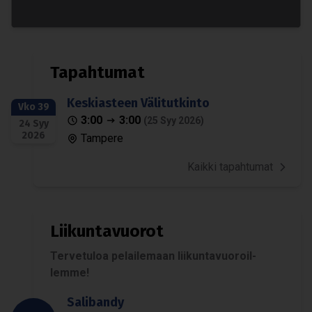
Tapah­tu­mat
Kes­kias­teen Väli­tut­kinto
Vko 39
3:00
3:00
(25 Syy 2026)
24 Syy
2026
Tampere
Kaikki tapahtumat
Lii­kun­ta­vuo­rot
Ter­ve­tu­loa pelai­le­maan lii­kun­ta­vuo­roil­
lemme!
Sali­bandy