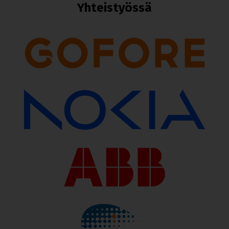
Yhteis­työssä