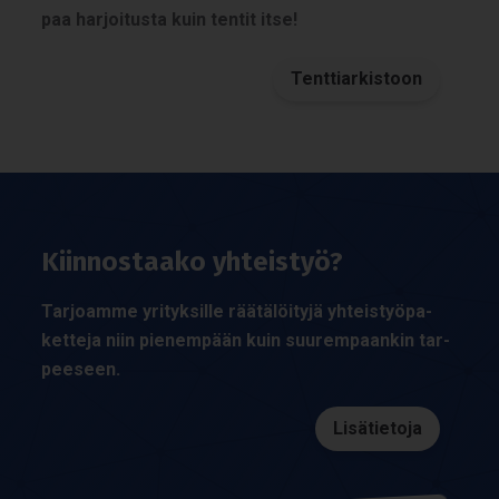
paa har­joi­tusta kuin ten­tit itse!
Tenttiarkistoon
Kiin­nos­taako yhteis­työ?
Tar­joamme yri­tyk­sille rää­tä­löi­tyjä yhteis­työ­pa­
ket­teja niin pie­nem­pään kuin suu­rem­paan­kin tar­
pee­seen.
Lisätietoja