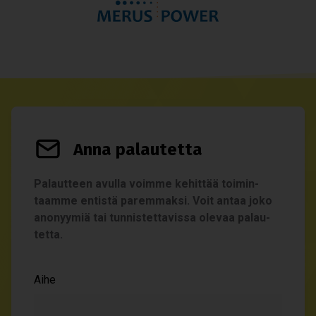
Anna palau­tetta
Palaut­teen avulla voimme kehit­tää toi­min­
taamme entistä parem­maksi. Voit antaa joko
ano­nyy­miä tai tun­nis­tet­ta­vissa ole­vaa palau­
tetta.
Aihe