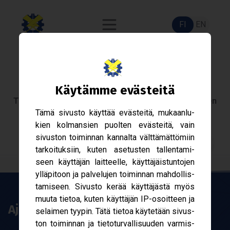
FI
EN
Säh­kö­kilta
Käy­tämme eväs­teitä
Tam­pe­reen Yli­opis­ton Säh­kö­tek­nii­kan opis­ke­li­joi­den
Tämä sivusto käyt­tää eväs­teitä, mukaan­lu­
aine­jär­jestö vuo­desta 1968.
kien kol­man­sien puol­ten eväs­teitä, vain
sivus­ton toi­min­nan kan­nalta vält­tä­mät­tö­miin
Liity jäseneksi!
tar­koi­tuk­siin, kuten ase­tus­ten tal­len­ta­mi­
seen käyt­tä­jän lait­teelle, käyt­tä­jäis­tun­to­jen
yllä­pi­toon ja pal­ve­lu­jen toi­min­nan mah­dol­lis­
ta­mi­seen. Sivusto kerää käyt­tä­jästä myös
muuta tie­toa, kuten käyt­tä­jän IP-​osoitteen ja
Ajan­koh­taista
selai­men tyy­pin. Tätä tie­toa käy­te­tään sivus­
ton toi­min­nan ja tie­to­tur­val­li­suu­den var­mis­