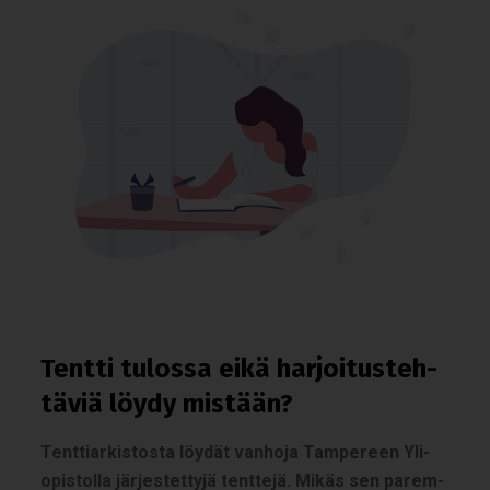
Tentti tulossa eikä har­joi­tus­teh­
tä­viä löydy mis­tään?
Tent­tiar­kis­tosta löy­dät van­hoja Tam­pe­reen Yli­
opis­tolla jär­jes­tet­tyjä tent­tejä. Mikäs sen parem­