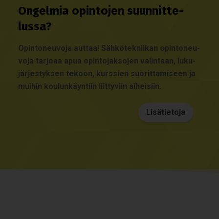
Ongel­mia opin­to­jen suun­nit­te­
lussa?
Opin­to­neu­voja aut­taa! Säh­kö­tek­nii­kan opin­to­neu­
voja tar­joaa apua opin­to­jak­so­jen valin­taan, luku­
jär­jes­tyk­sen tekoon, kurs­sien suo­rit­ta­mi­seen ja
mui­hin kou­lun­käyn­tiin liit­ty­viin aihei­siin.
Lisätietoja