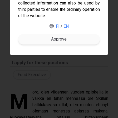
collected information can also be used by
third parties to enable the ordinary operation
of the website.
Gofore
Name
FI
/
EN
ABB
Markus Ojala
Search
Merus Power
The Board of 2026
Nokia
I apply for these positions
Food Executive
Moro, olen viidennen vuoden opiskelija ja
vaikka en tähän mennessä ole Skillan
hallituksessa ollut, olen muuten ehtinyt
olemaan monessa asiassa mukana.
Ruokavastaavana pitäisin kiltahuoneen