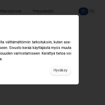
Yhteistyössä
Yhteystiedot
FI
EN
sta
 vält­tä­mät­tö­miin tar­koi­tuk­siin, kuten ase­
s­ta­mi­seen. Sivusto kerää käyt­tä­jästä myös muuta
li­suu­den var­mis­ta­mi­seen. Kerät­tyä tie­toa voi
a.
Jaa
­hin 27.11. jonka jäl­keen ne ovat