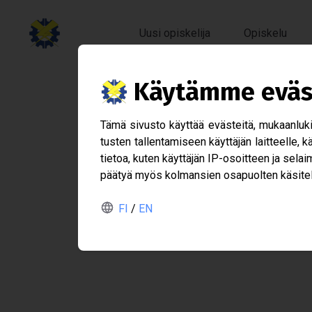
Uusi opiskelija
Opiskelu
Käy­tämme eväs­
Löy­tö­ta
Tämä sivusto käyt­tää eväs­teitä, mukaan­lu­kien
tus­ten tal­len­ta­mi­seen käyt­tä­jän lait­teelle,
22. mar­ras­kuuta 2016 ke
tie­toa, kuten käyt­tä­jän IP-​osoitteen ja selai­m
pää­tyä myös kol­man­sien osa­puol­ten käsi­tel­
FI
/
EN
Löy­tö­ta­va­roita on taas ker­ty
vapaata riis­taa! 2.12. hei­te­tään 