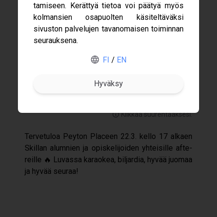
ta­mi­seen. Kerät­tyä tie­toa voi pää­tyä myös
kol­man­sien osa­puol­ten käsi­tel­tä­väksi
sivus­ton pal­ve­lu­jen tavan­omai­sen toi­min­nan
Gofore
seu­rauk­sena.
ABB
FI
/
EN
Merus Power
Nokia
Klikkaa suurentaaksesi.
Ter­ve­tu­loa Pey­ton Placeen 22.3. kello 17 alkaen
Skil­lan alum­nien ja opis­ke­li­joi­den yhtei­sille afte­
reille 🔥 Luvassa karao­kea, bil­jar­dia, hyvää juo­maa
ja hyvää seu­raa!