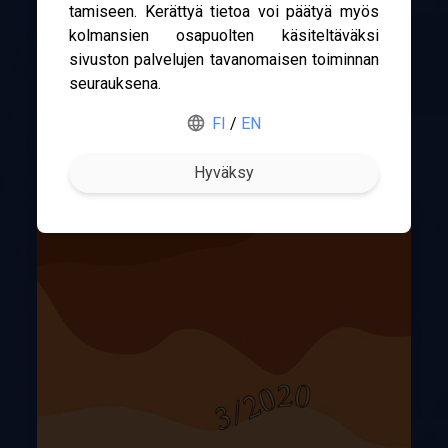
ta­mi­seen. Kerät­tyä tie­toa voi pää­tyä myös
kol­man­sien osa­puol­ten käsi­tel­tä­väksi
sivus­ton pal­ve­lu­jen tavan­omai­sen toi­min­nan
Gofore
seu­rauk­sena.
ABB
FI
/
EN
Merus Power
Nokia