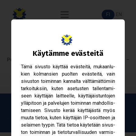
FI
EN
Puheen­joh­taja 2026
Käy­tämme eväs­teitä
Puheen­joh­taja 2026 on avoinna 3 mar­ras­kuuta 2025 –
Tämä sivusto käyt­tää eväs­teitä, mukaan­lu­
12 mar­ras­kuuta 2025.
kien kol­man­sien puol­ten eväs­teitä, vain
sivus­ton toi­min­nan kan­nalta vält­tä­mät­tö­miin
tar­koi­tuk­siin, kuten ase­tus­ten tal­len­ta­mi­
seen käyt­tä­jän lait­teelle, käyt­tä­jäis­tun­to­jen
yllä­pi­toon ja pal­ve­lu­jen toi­min­nan mah­dol­lis­
ta­mi­seen. Sivusto kerää käyt­tä­jästä myös
muuta tie­toa, kuten käyt­tä­jän IP-​osoitteen ja
selai­men tyy­pin. Tätä tie­toa käy­te­tään sivus­
ton toi­min­nan ja tie­to­tur­val­li­suu­den var­mis­