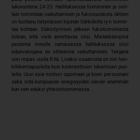
luku­vuo­tena 24-25. Hal­li­tuk­sessa toi­mi­mi­nen ja osit­
tain toi­min­taan vai­kut­ta­mi­nen jo fuk­si­vuo­desta läh­tien
on tuot­tanu tie­tyn­lai­sen kipi­nän Säh­kö­kilta ry:n toi­min­
taa koh­taan. Elä­köi­ty­mi­sen jäl­keen fuk­si­toi­min­nasta
totean, että vielä annet­ta­vaa olisi. Mie­lek­käim­pinä
pes­teinä minulle var­nai­sessa hal­li­tuk­sessa olisi
edun­val­vo­jana tai sih­tee­rinä vai­kut­ta­mi­nen. Teki­jänä
oon rei­pas isolla R:llä. Lisäksi osaa­mista on niin hen­
ki­lö­ke­mia­puo­lelta kuin kon­kreet­ti­sen teke­mi­sen puo­
lelta. Uusi asia moti­voi oppi­maan ja koen per­soo­nani
sekä siitä kum­pua­van ene­gi­syy­den ole­van enem­män
kun vain eduksi yhtei­sö­toi­min­nassa.