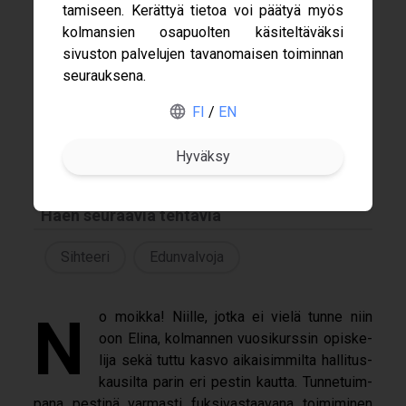
ta­mi­seen. Kerät­tyä tie­toa voi pää­tyä myös
kol­man­sien osa­puol­ten käsi­tel­tä­väksi
sivus­ton pal­ve­lu­jen tavan­omai­sen toi­min­nan
Gofore
seu­rauk­sena.
Nimeni
ABB
FI
/
EN
Elina Korja
Haku
Merus Power
Varsinainen Hallitus 2026
Nokia
Haen seuraavia tehtäviä
Sihteeri
Edunvalvoja
No moikka! Niille, jotka ei vielä tunne niin
oon Elina, kol­man­nen vuo­si­kurs­sin opis­ke­
lija sekä tuttu kasvo aikai­sim­milta hal­li­tus­
kausilta parin eri pes­tin kautta. Tun­ne­tuim­
pana pes­tinä var­masti fuk­si­vas­taa­vana toi­mi­mi­nen