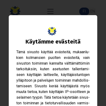
FI
EN
Var­si­nai­nen Hal­li­tus 2026 -
Käy­tämme eväs­teitä
Hake­mus
Tämä sivusto käyt­tää eväs­teitä, mukaan­lu­
kien kol­man­sien puol­ten eväs­teitä, vain
sivus­ton toi­min­nan kan­nalta vält­tä­mät­tö­miin
tar­koi­tuk­siin, kuten ase­tus­ten tal­len­ta­mi­
seen käyt­tä­jän lait­teelle, käyt­tä­jäis­tun­to­jen
yllä­pi­toon ja pal­ve­lu­jen toi­min­nan mah­dol­lis­
ta­mi­seen. Sivusto kerää käyt­tä­jästä myös
muuta tie­toa, kuten käyt­tä­jän IP-​osoitteen ja
selai­men tyy­pin. Tätä tie­toa käy­te­tään sivus­
ton toi­min­nan ja tie­to­tur­val­li­suu­den var­mis­