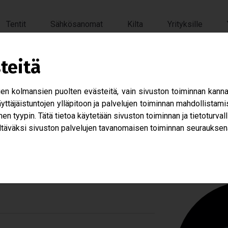
Tentit
Sähkösanomat
Kilta
Yrityksille
teitä
i­nen Hal­li­tus 202
 kol­man­sien puol­ten eväs­teitä, vain sivus­ton toi­min­nan kan­nalta
s
 käyt­tä­jäis­tun­to­jen yllä­pi­toon ja pal­ve­lu­jen toi­min­nan mah­dol­li
en tyy­pin. Tätä tie­toa käy­te­tään sivus­ton toi­min­nan ja tie­to­tur­val­
tä­väksi sivus­ton pal­ve­lu­jen tavan­omai­sen toi­min­nan seu­rauk­sen