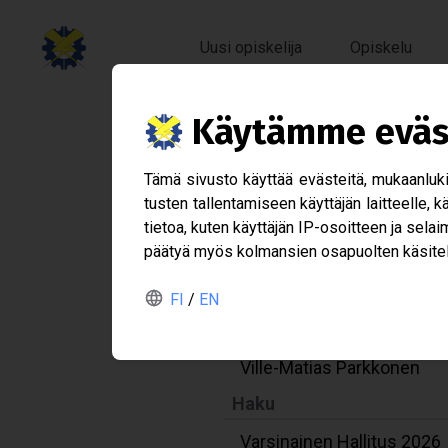
Uusi opiskelija
Opiskelu
Käy­tämme eväs­
Var­si­na
Tämä sivusto käyt­tää eväs­teitä, mukaan­lu­kien
Hake­mu
tus­ten tal­len­ta­mi­seen käyt­tä­jän lait­teelle,
tie­toa, kuten käyt­tä­jän IP-​osoitteen ja selai­m
pää­tyä myös kol­man­sien osa­puol­ten käsi­tel­
FI
/
EN
Nimeni
Ville-Matias Parkkonen
Haku
Varsinainen Hallitus 2026