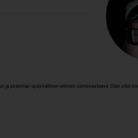
­juri ja poten­tian epä­vi­ral­li­nen enti­nen some­vas­taava. Olen ollut t