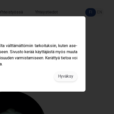
Yhteistyössä
Yhteystiedot
FI
EN
6 -
 vält­tä­mät­tö­miin tar­koi­tuk­siin, kuten ase­
s­ta­mi­seen. Sivusto kerää käyt­tä­jästä myös muuta
li­suu­den var­mis­ta­mi­seen. Kerät­tyä tie­toa voi
a.