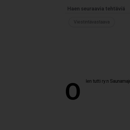
Haen seuraavia tehtäviä
Viestintävastaava
Olen tutti ry:n Sau­na­ma