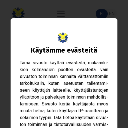
FI
EN
Var­si­nai­nen Hal­li­tus 2026 -
Käy­tämme eväs­teitä
Hake­mus
Tämä sivusto käyt­tää eväs­teitä, mukaan­lu­
kien kol­man­sien puol­ten eväs­teitä, vain
sivus­ton toi­min­nan kan­nalta vält­tä­mät­tö­miin
tar­koi­tuk­siin, kuten ase­tus­ten tal­len­ta­mi­
seen käyt­tä­jän lait­teelle, käyt­tä­jäis­tun­to­jen
yllä­pi­toon ja pal­ve­lu­jen toi­min­nan mah­dol­lis­
ta­mi­seen. Sivusto kerää käyt­tä­jästä myös
muuta tie­toa, kuten käyt­tä­jän IP-​osoitteen ja
selai­men tyy­pin. Tätä tie­toa käy­te­tään sivus­
ton toi­min­nan ja tie­to­tur­val­li­suu­den var­mis­