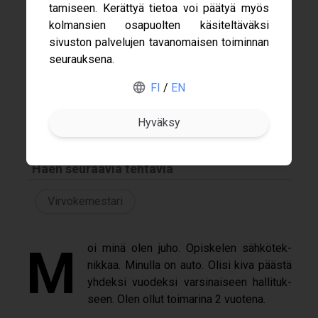
ta­mi­seen. Kerät­tyä tie­toa voi pää­tyä myös
kol­man­sien osa­puol­ten käsi­tel­tä­väksi
sivus­ton pal­ve­lu­jen tavan­omai­sen toi­min­nan
Gofore
seu­rauk­sena.
Nimeni
ABB
FI
/
EN
Juho Lähteenmäki
Haku
Merus Power
Varsinainen Hallitus 2026
Nokia
Haen seuraavia tehtäviä
Virvokemestari
Moi minä olen juho. Opis­ke­len säh­kö­tek­
nik­kaa. Minulla on auto. Olisi kiva päästä
yhdeksi vuo­deksi var­si­nai­seen hal­li­tuk­
seen. Olen ollut toi­ma­rina 2 vuo­tena.