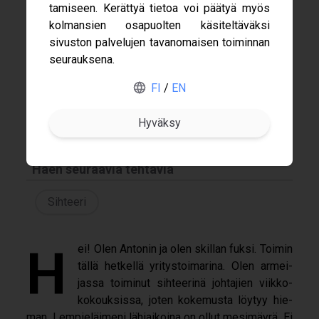
ta­mi­seen. Kerät­tyä tie­toa voi pää­tyä myös
kol­man­sien osa­puol­ten käsi­tel­tä­väksi
sivus­ton pal­ve­lu­jen tavan­omai­sen toi­min­nan
Gofore
seu­rauk­sena.
Nimeni
ABB
FI
/
EN
Antonin Valla
Haku
Merus Power
Varsinainen Hallitus 2026
Nokia
Haen seuraavia tehtäviä
Sihteeri
Hei! Olen Anto­nin ja olen skil­lan fuksi. Toi­min
tällä het­kellä yri­tys­toi­ma­rina. Olen armei­
jassa toi­mi­nut sih­tee­rinä joh­ta­jien viikko-​
kokouksissa, joten koke­musta löy­tyy hie­
man. Lem­pie­läi­meni lähiai­koina on ollut mesi­mäyrä. Ei