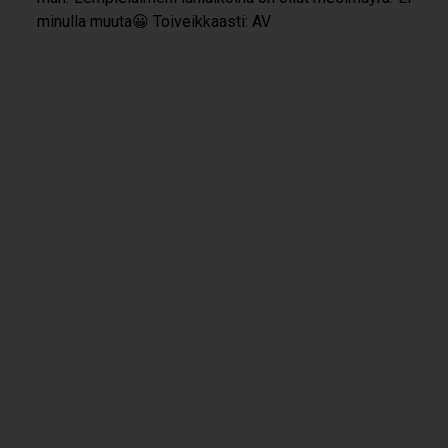
minulla muuta😀 Toi­veik­kaasti: AV