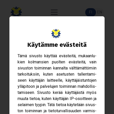
FI
EN
Var­si­nai­nen Hal­li­tus 2026 -
Käy­tämme eväs­teitä
Hake­mus
Tämä sivusto käyt­tää eväs­teitä, mukaan­lu­
kien kol­man­sien puol­ten eväs­teitä, vain
sivus­ton toi­min­nan kan­nalta vält­tä­mät­tö­miin
tar­koi­tuk­siin, kuten ase­tus­ten tal­len­ta­mi­
seen käyt­tä­jän lait­teelle, käyt­tä­jäis­tun­to­jen
yllä­pi­toon ja pal­ve­lu­jen toi­min­nan mah­dol­lis­
ta­mi­seen. Sivusto kerää käyt­tä­jästä myös
muuta tie­toa, kuten käyt­tä­jän IP-​osoitteen ja
selai­men tyy­pin. Tätä tie­toa käy­te­tään sivus­
ton toi­min­nan ja tie­to­tur­val­li­suu­den var­mis­