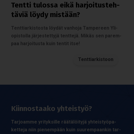
Tentti tulossa eikä har­joi­tus­teh­
tä­viä löydy mis­tään?
Tent­tiar­kis­tosta löy­dät van­hoja Tam­pe­reen Yli­
opis­tolla jär­jes­tet­tyjä tent­tejä. Mikäs sen parem­
paa har­joi­tusta kuin ten­tit itse!
Tenttiarkistoon
Kiin­nos­taako yhteis­työ?
Tar­joamme yri­tyk­sille rää­tä­löi­tyjä yhteis­työ­pa­
ket­teja niin pie­nem­pään kuin suu­rem­paan­kin tar­