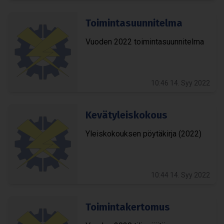
Toi­min­ta­suun­ni­telma
Vuo­den 2022 toi­min­ta­suun­ni­telma
10:46 14. Syy 2022
Kevä­ty­leis­ko­kous
Yleis­ko­kouk­sen pöy­tä­kirja (2022)
10:44 14. Syy 2022
Toi­min­ta­ker­to­mus