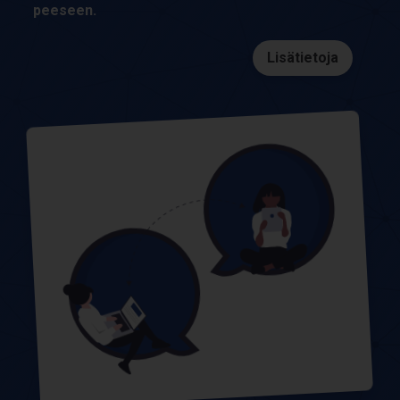
pee­seen.
Lisätietoja