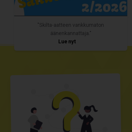
"Skilta-aatteen vankkumaton
äänenkannattaja."
Lue nyt