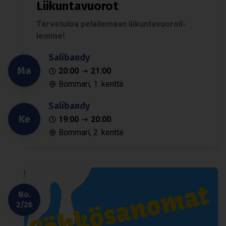
Lii­kun­ta­vuo­rot
Ter­ve­tu­loa pelai­le­maan lii­kun­ta­vuo­roil­
lemme!
Sali­bandy
Ma
20:00
21:00
Bommari, 1. kenttä
Sali­bandy
Ke
19:00
20:00
Bommari, 2. kenttä
No.
2/26