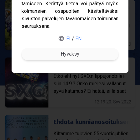
ta­mi­seen. Kerät­tyä tie­toa voi pää­tyä myös
Kil­to­jen ava­jais­sau­nan kuvat
kol­man­sien osa­puol­ten käsi­tel­tä­väksi
sivus­ton pal­ve­lu­jen tavan­omai­sen toi­min­nan
Kil­to­jen ava­jais­sau­nan kuvat löy­tyy
Gofore
seu­rauk­sena.
täällä. Kii­tos kai­kille osal­lis­tu­neille!
Toi­vot­ta­vasti oli muka­vaa :) Kuvat
ABB
FI
/
EN
otti Kalle Paa­sio ja muista mai­nita
13:00 20. Syy 2022
hänet kuvia...
Merus Power
SeikkailuXQ:n net­ti­li­pun­myyn
Nokia
Etkö ehti­nyt SXQ:n lip­pu­jo­no­bi­lei­
siin 14.9.? Onko mie­lesi val­lan­nut
syvä katu­mus? Ei hätää, sillä saat
tähän 28.-30.9. vuo­den suu­rim­paan
12:19 20. Syy 2022
excuspektaakkeliin lip­puja...
Ehdota kun­nia­no­soi­tuk­sen sa
Kil­tamme tule­vien 55-​vuotisjuhlien