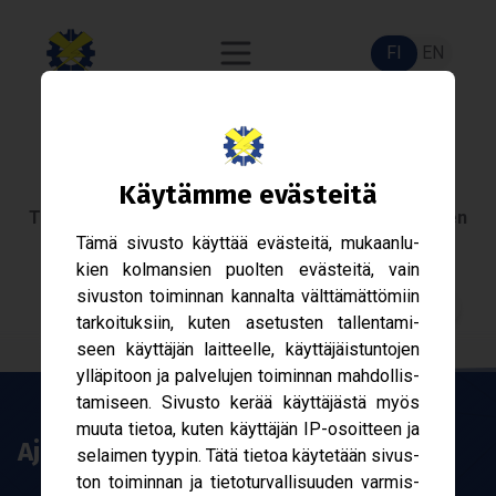
FI
EN
Säh­kö­kilta
Käy­tämme eväs­teitä
Tam­pe­reen Yli­opis­ton Säh­kö­tek­nii­kan opis­ke­li­joi­den
Tämä sivusto käyt­tää eväs­teitä, mukaan­lu­
aine­jär­jestö vuo­desta 1968.
kien kol­man­sien puol­ten eväs­teitä, vain
sivus­ton toi­min­nan kan­nalta vält­tä­mät­tö­miin
Liity jäseneksi!
tar­koi­tuk­siin, kuten ase­tus­ten tal­len­ta­mi­
seen käyt­tä­jän lait­teelle, käyt­tä­jäis­tun­to­jen
yllä­pi­toon ja pal­ve­lu­jen toi­min­nan mah­dol­lis­
ta­mi­seen. Sivusto kerää käyt­tä­jästä myös
muuta tie­toa, kuten käyt­tä­jän IP-​osoitteen ja
Ajan­koh­taista
selai­men tyy­pin. Tätä tie­toa käy­te­tään sivus­
ton toi­min­nan ja tie­to­tur­val­li­suu­den var­mis­