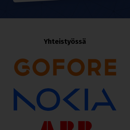
Yhteis­työssä