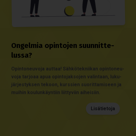
Ongel­mia opin­to­jen suun­nit­te­
lussa?
Opin­to­neu­voja aut­taa! Säh­kö­tek­nii­kan opin­to­neu­
voja tar­joaa apua opin­to­jak­so­jen valin­taan, luku­
jär­jes­tyk­sen tekoon, kurs­sien suo­rit­ta­mi­seen ja
mui­hin kou­lun­käyn­tiin liit­ty­viin aihei­siin.
Lisätietoja