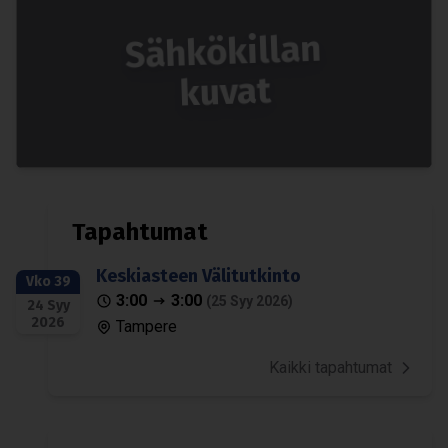
Säh­kö­kil­lan
kuvat
Tapah­tu­mat
Kes­kias­teen Väli­tut­kinto
Vko 39
3:00
3:00
(25 Syy 2026)
24 Syy
2026
Tampere
Kaikki tapahtumat