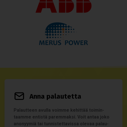
Anna palau­tetta
Palaut­teen avulla voimme kehit­tää toi­min­
taamme entistä parem­maksi. Voit antaa joko
ano­nyy­miä tai tun­nis­tet­ta­vissa ole­vaa palau­